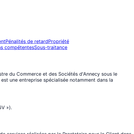
ent
Pénalités de retard
Propriété
ions compétentes
Sous-traitance
egistre du Commerce et des Sociétés d'Annecy sous le
 est une entreprise spécialisée notamment dans la
GV »).
de services réalisées par le Prestataire pour le Client dans