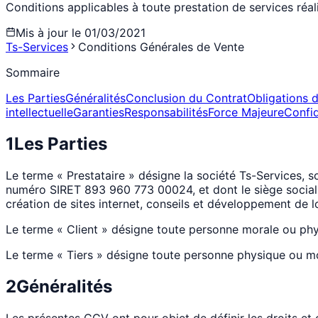
Conditions applicables à toute prestation de services réal
Mis à jour le
01/03/2021
Ts-Services
Conditions Générales de Vente
Sommaire
Les Parties
Généralités
Conclusion du Contrat
Obligations d
intellectuelle
Garanties
Responsabilités
Force Majeure
Confid
1
Les Parties
Le terme « Prestataire » désigne la société Ts-Services, 
numéro SIRET 893 960 773 00024, et dont le siège social 
création de sites internet, conseils et développement de l
Le terme « Client » désigne toute personne morale ou phy
Le terme « Tiers » désigne toute personne physique ou m
2
Généralités
Les présentes CGV ont pour objet de définir les droits et o