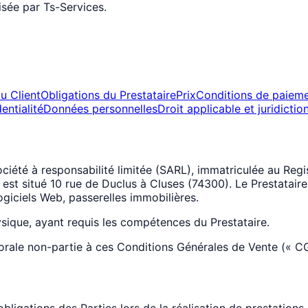
isée par Ts-Services.
u Client
Obligations du Prestataire
Prix
Conditions de paiem
entialité
Données personnelles
Droit applicable et juridict
société à responsabilité limitée (SARL), immatriculée au R
est situé 10 rue de Duclus à Cluses (74300). Le Prestataire
ogiciels Web, passerelles immobilières.
sique, ayant requis les compétences du Prestataire.
orale non-partie à ces Conditions Générales de Vente (« C
bligations des Parties lors de la réalisation de prestations 