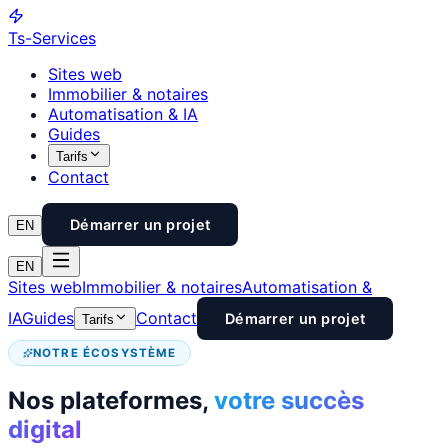
Ts
-Services
Sites web
Immobilier & notaires
Automatisation & IA
Guides
Tarifs
Contact
Démarrer un projet
EN
EN
Sites web
Immobilier & notaires
Automatisation &
IA
Guides
Contact
Démarrer un projet
Tarifs
NOTRE ÉCOSYSTÈME
Nos plateformes,
votre succès
digital