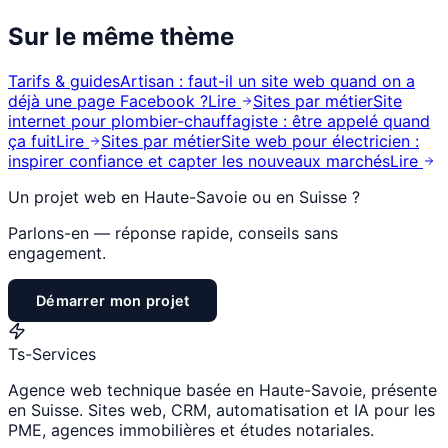
Sur le même thème
Tarifs & guides
Artisan : faut-il un site web quand on a
déjà une page Facebook ?
Lire
Sites par métier
Site
internet pour plombier-chauffagiste : être appelé quand
ça fuit
Lire
Sites par métier
Site web pour électricien :
inspirer confiance et capter les nouveaux marchés
Lire
Un projet web en Haute-Savoie ou en Suisse ?
Parlons-en — réponse rapide, conseils sans
engagement.
Démarrer mon projet
Ts
-Services
Agence web technique basée en Haute-Savoie, présente
en Suisse. Sites web, CRM, automatisation et IA pour les
PME, agences immobilières et études notariales.