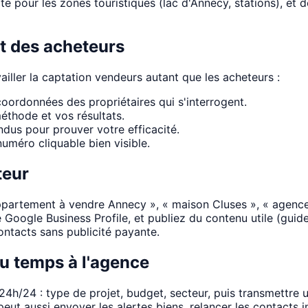
 pour les zones touristiques (lac d'Annecy, stations), et de
t des acheteurs
ailler la captation vendeurs autant que les acheteurs :
oordonnées des propriétaires qui s'interrogent.
éthode et vos résultats.
dus pour prouver votre efficacité.
uméro cliquable bien visible.
teur
appartement à vendre Annecy », « maison Cluses », « agence
Google Business Profile, et publiez du contenu utile (guides
ontacts sans publicité payante.
du temps à l'agence
4h/24 : type de projet, budget, secteur, puis transmettre u
n peut aussi envoyer les alertes biens, relancer les contacts