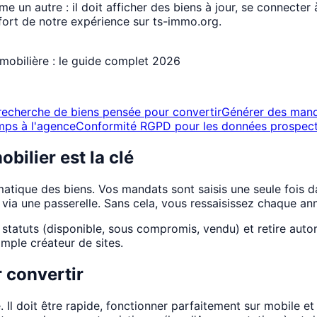
e un autre : il doit afficher des biens à jour, se connecter 
fort de notre expérience sur ts-immo.org.
mobilière : le guide complet 2026
recherche de biens pensée pour convertir
Générer des mand
emps à l'agence
Conformité RGPD pour les données prospec
bilier est la clé
atique des biens. Vos mandats sont saisis une seule fois da
 via une passerelle. Sans cela, vous ressaisissez chaque a
s statuts (disponible, sous compromis, vendu) et retire au
imple créateur de sites.
 convertir
. Il doit être rapide, fonctionner parfaitement sur mobile et f