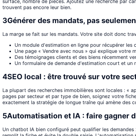
surface, nombre de pièces. Ajoutez une recherche par carte
trouvent pas encore leur bien.
3
Générer des mandats, pas seulemen
La marge se fait sur les mandats. Votre site doit donc trav
Un module d'estimation en ligne pour récupérer les c
Une page « Vendre avec nous » qui explique votre m
Des témoignages clients et des biens récemment ven
Un formulaire de demande d'estimation court et un n
4
SEO local : être trouvé sur votre sec
La plupart des recherches immobilières sont locales : « 
pages par secteur et par type de bien, soignez votre fiche 
exactement la stratégie de longue traîne qui amène des c
5
Automatisation et IA : faire gagner 
Un chatbot IA bien configuré peut qualifier les demandes 2
remplit la fiche et évite la double saisie. L'automatisatio