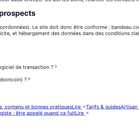
prospects
oordonnées). Le site doit donc être conforme : bandeau coo
plicite, et hébergement des données dans des conditions cl
giciel de transaction ?
Leboncoin) ?
ons, contenu et bonnes pratiques
Lire
Tarifs & guides
Artisan
giste : être appelé quand ça fuit
Lire